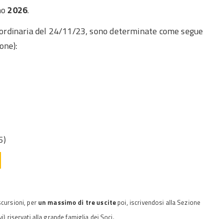
nno
2026
.
aordinaria del 24/11/23, sono determinate come segue
one):
5)
escursioni, per
un massimo di
tre uscite
poi, iscrivendosi alla Sezione
i) riservati alla grande famiglia dei Soci.