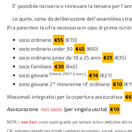
E’ possibile iscriversi o rinnovare la tessera per l’a
Le quote, come da deliberazione dell’assemblea str
(fra parentesi la cifra necessaria in caso di prima iscrizi
socio ordinario:
€55
(€70)
socio ordinario under 30:
€45
(€60)
socio ordinario junior da 18 a 25 anni:
€25
(€35)
socio familiare:
€30
(€45)
(classe 2007 e succ.)
socio giovane
:
€16
(€21)
socio giovane 2° minorenne rif. ordinario:
€10
(€1
Massimali integrativi per la copertura assicurativa:
€6
Assicurazione
non socio
(per singola uscita):
€10
NOTA: i
non Soci
sono ospiti graditi, per testare la loro attitudine alle 
CAI, potranno beneficiare di tutti i vantaggi (economici, sociali, assicurativ