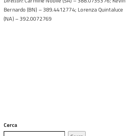
Direttori
: Carmine Nobile (SA) – 388.0735376; Kevin
Bernardo (BN) – 389.4412774; Lorenza Quintaluce
(NA) – 392.0072769
Cerca