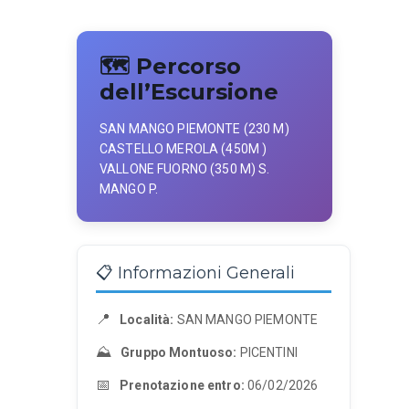
🗺️ Percorso
dell’Escursione
SAN MANGO PIEMONTE (230 M)
CASTELLO MEROLA (450M )
VALLONE FUORNO (350 M) S.
MANGO P.
📋 Informazioni Generali
📍
Località:
SAN MANGO PIEMONTE
⛰️
Gruppo Montuoso:
PICENTINI
📅
Prenotazione entro:
06/02/2026