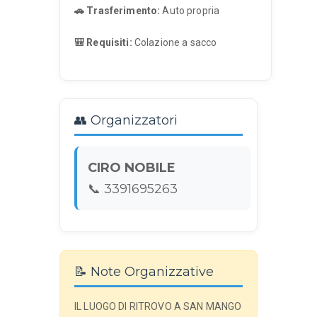
🚗 Trasferimento:
Auto propria
🎒 Requisiti:
Colazione a sacco
👥 Organizzatori
CIRO NOBILE
📞 3391695263
📝 Note Organizzative
IL LUOGO DI RITROVO A SAN MANGO