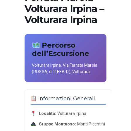
Volturara Irpina –
Volturara Irpina
Percorso
dell’Escursione
Volturara Irpina, Via Ferrata Maroia
(ROSSA, diff EEA-D), Volturara.
Informazioni Generali
Località:
Volturara Irpina
Gruppo Montuoso:
Monti Picentini