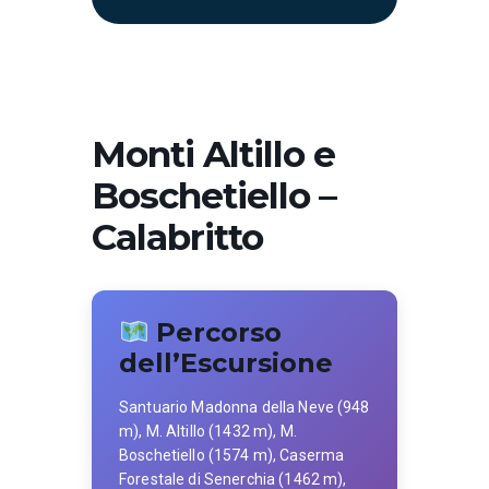
Monti Altillo e
Boschetiello –
Calabritto
Percorso
dell’Escursione
Santuario Madonna della Neve (948
m), M. Altillo (1432 m), M.
Boschetiello (1574 m), Caserma
Forestale di Senerchia (1462 m),